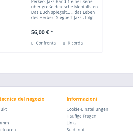
Perkeo: Jaks Band 1 einer Serie
über große deutsche Mentalisten
Das Buch spiegelt… …das Leben
des Herbert Siegbert Jaks , folgt
ihm, immer kurz eingebettet in
das Zeitgeschehen, von
56,00 € *
Lebensstufe zu Lebensstufe, zeigt
den Menschen, den...
Confronta
Ricorda
tecnica del negozio
Informazioni
dukt
Cookie-Einstellungen
Häufige Fragen
ramm
Links
Retouren
Su di noi