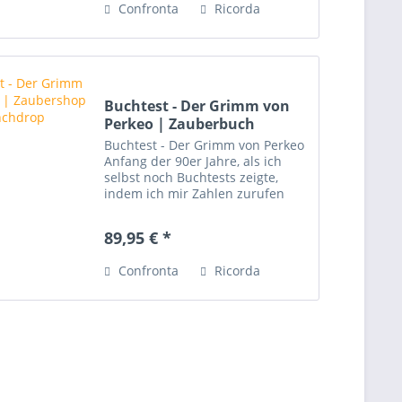
Confronta
Ricorda
Buchtest - Der Grimm von
Perkeo | Zauberbuch
Buchtest - Der Grimm von Perkeo
Anfang der 90er Jahre, als ich
selbst noch Buchtests zeigte,
indem ich mir Zahlen zurufen
ließ, aus denen dann Seitenzahl
und Wortstelle abgeleitet
89,95 € *
wurden, sah ich in Auerbachs
Keller Toni Forster mit...
Confronta
Ricorda