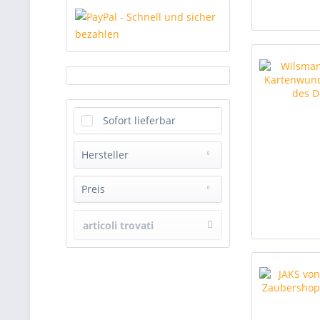
Sofort lieferbar
Hersteller
Zaubershop-Frenchdrop
Preis
articoli trovati
da
12,90 €
a
89,95 €