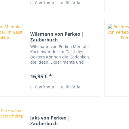
Confronta
Ricorda
Wilsmann von Perkeo |
Zauberbuch
Wilsmann von Perkeo Mentale
Kartenwunder im Geist des
Doktors Können die Gedanken,
die Ideen, Experimente und
Routinen eines Mannes, dessen
Todestag sich bereits zum 50ten
16,95 € *
Mal gejährt hat, heute noch
aktuell sein? Die Antwort ist ein...
Confronta
Ricorda
Jaks von Perkeo |
Zauberbuch