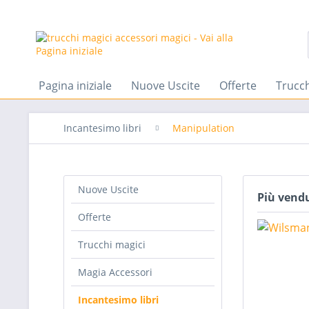
Pagina iniziale
Nuove Uscite
Offerte
Trucch
Incantesimo libri
Manipulation
Nuove Uscite
Più vend
Offerte
Trucchi magici
Magia Accessori
Incantesimo libri