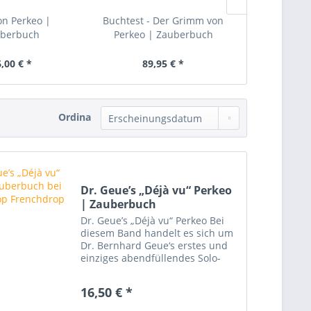
on Perkeo |
Buchtest - Der Grimm von
David Berg
berbuch
Perkeo | Zauberbuch
Zaub
,00 € *
89,95 € *
12,
Ordina
Dr. Geue’s „Déjà vu“ Perkeo
| Zauberbuch
Dr. Geue’s „Déjà vu“ Perkeo Bei
diesem Band handelt es sich um
Dr. Bernhard Geue‘s erstes und
einziges abendfüllendes Solo-
Programm. Alle Vortragstexte
stammen aus dem Textbuch, das
16,50 € *
er hinterlassen hat, und von dem
es nur zwei Exemplare...