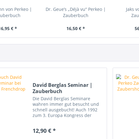
n von Perkeo |
Dr. Geue’s „Déjà vu“ Perkeo |
Jaks v
auberbuch
Zauberbuch
Zau
16,95 € *
16,50 € *
56
David Berglas Seminar |
Zauberbuch
Die David Berglas Seminare
wahren immer gut besucht und
schnell ausgebucht! Auch 1992
zum 3. Europa Kongress der
Magier – dem Jahreskongress der
I. B. M. - fand vom 06. - 10 Mai
12,90 € *
1992 in Baden Baden ein Seminar
statt, das es in sich...