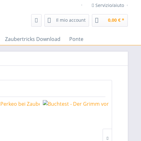
Servizio/aiuto
negozio di magia frenchdrop t
Il mio account
0,00 € *
Zaubertricks Download
Ponte