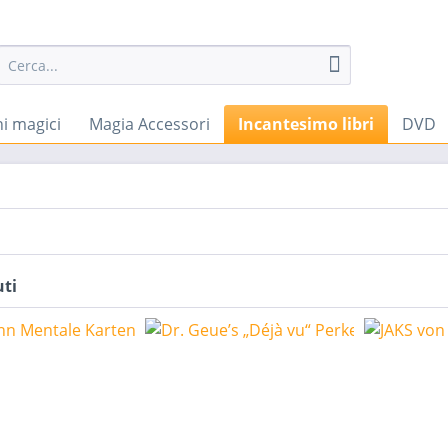
i magici
Magia Accessori
Incantesimo libri
DVD
uti