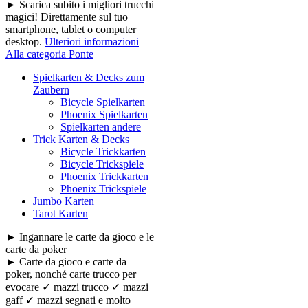
► Scarica subito i migliori trucchi
magici! Direttamente sul tuo
smartphone, tablet o computer
desktop.
Ulteriori informazioni
Alla categoria Ponte
Spielkarten & Decks zum
Zaubern
Bicycle Spielkarten
Phoenix Spielkarten
Spielkarten andere
Trick Karten & Decks
Bicycle Trickkarten
Bicycle Trickspiele
Phoenix Trickkarten
Phoenix Trickspiele
Jumbo Karten
Tarot Karten
► Ingannare le carte da gioco e le
carte da poker
► Carte da gioco e carte da
poker, nonché carte trucco per
evocare ✓ mazzi trucco ✓ mazzi
gaff ✓ mazzi segnati e molto