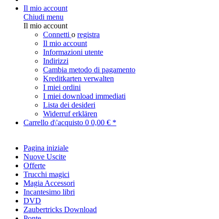
Il mio account
Chiudi menu
Il mio account
Connetti
o
registra
Il mio account
Informazioni utente
Indirizzi
Cambia metodo di pagamento
Kreditkarten verwalten
I miei ordini
I miei download immediati
Lista dei desideri
Widerruf erklären
Carrello d\'acquisto
0
0,00 € *
Pagina iniziale
Nuove Uscite
Offerte
Trucchi magici
Magia Accessori
Incantesimo libri
DVD
Zaubertricks Download
Ponte