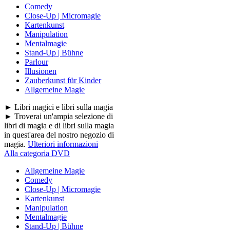
Comedy
Close-Up | Micromagie
Kartenkunst
Manipulation
Mentalmagie
Stand-Up | Bühne
Parlour
Illusionen
Zauberkunst für Kinder
Allgemeine Magie
► Libri magici e libri sulla magia
► Troverai un'ampia selezione di
libri di magia e di libri sulla magia
in quest'area del nostro negozio di
magia.
Ulteriori informazioni
Alla categoria DVD
Allgemeine Magie
Comedy
Close-Up | Micromagie
Kartenkunst
Manipulation
Mentalmagie
Stand-Up | Bühne