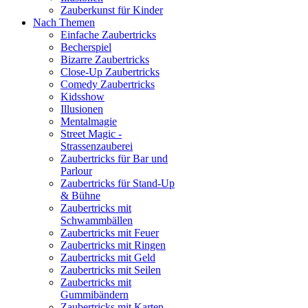
Zauberkunst für Kinder
Nach Themen
Einfache Zaubertricks
Becherspiel
Bizarre Zaubertricks
Close-Up Zaubertricks
Comedy Zaubertricks
Kidsshow
Illusionen
Mentalmagie
Street Magic -
Strassenzauberei
Zaubertricks für Bar und
Parlour
Zaubertricks für Stand-Up
& Bühne
Zaubertricks mit
Schwammbällen
Zaubertricks mit Feuer
Zaubertricks mit Ringen
Zaubertricks mit Geld
Zaubertricks mit Seilen
Zaubertricks mit
Gummibändern
Zaubertricks mit Karten