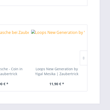
sche - Coin in
Loops New Generation by
New Osmos
Zaubertrick
Yigal Mesika | Zaubertrick
Marduk |
90 € *
11,90 € *
26