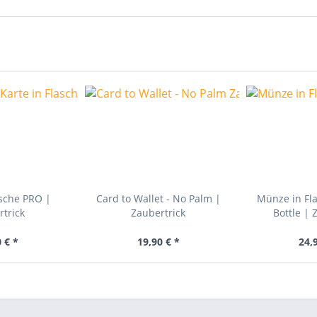
asche PRO |
Card to Wallet - No Palm |
Münze in Fla
trick
Zaubertrick
Bottle | 
 € *
19,90 € *
24,