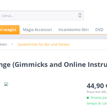
hi magici
Magia Accessori
Incantesimo libri
DVD
emen
Zaubertricks für Bar und Parlour
ge (Gimmicks and Online Instru
44,90 
Prezzi incl. IVA
Pronto per
tempo di con