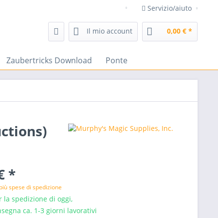
Servizio/aiuto
negozio di magia frenchdrop t
Il mio account
0,00 € *
Zaubertricks Download
Ponte
ctions)
€ *
più spese di spedizione
 la spedizione di oggi,
segna ca. 1-3 giorni lavorativi