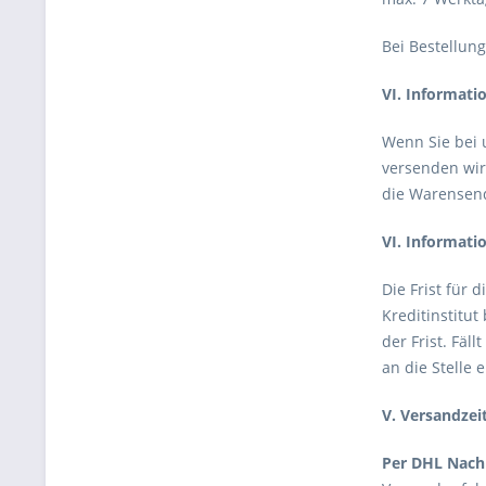
Bei Bestellung
VI. Informati
Wenn Sie bei u
versenden wir
die Warensendu
VI. Informati
Die Frist für
Kreditinstitu
der Frist. Fäl
an die Stelle 
V. Versandzei
Per DHL Nac