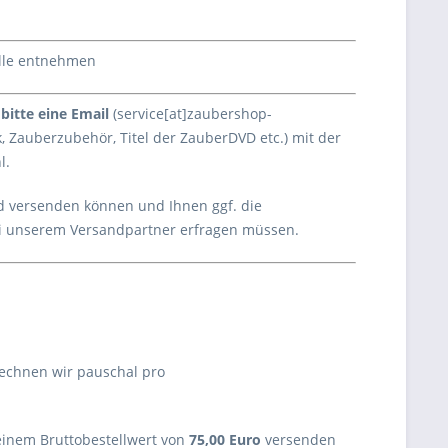
elle entnehmen
bitte eine Email
(service[at]zaubershop-
k, Zauberzubehör, Titel der ZauberDVD etc.) mit der
l.
nd versenden können und Ihnen ggf. die
bei unserem Versandpartner erfragen müssen.
rechnen wir pauschal pro
einem Bruttobestellwert von
75,00 Euro
versenden