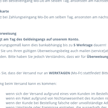
gt bei Bestelleingang Mo-Do am selben Tag, ansonsten am nächsten 
tkarte
gt bei Zahlungseingang Mo-Do am selben Tag, ansonsten am nächst
erweisung
gt am Tag des Geldeingangs auf unserem Konto.
hrungsgemäß kann dies bankabhängig bis zu
5 Werktage
dauern!
Sie uns Ihren gültigen Überweisungsbeleg auch mailen (service[a
den. Bitte haben Sie jedoch Verständnis, dass wir für
Überweisung
n Sie, dass der Versand nur an
WERKTAGEN
(Mo-Fr) stattfindet! Bi
ung beim Versand kann es kommen:
wenn sich der Versand aufgrund eines vom Kunden im Bestel
wenn ein Paket aufgrund von Nichtanwesenheit des Kunden ni
wenn der Kunde bei Bestellung falsche oder unvollständige A
wenn Umstände oder Ereignisse eintreten, die ausserhalb des 