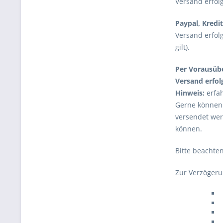
Versand erfol
Paypal, Kredi
Versand erfol
gilt).
Per Vorausüb
Versand erfol
Hinweis:
erfa
Gerne können 
versendet wer
können.
Bitte beachte
Zur Verzöger