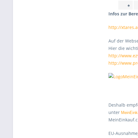
♠
Infos zur Ber
http://xtares.
Auf der Webse
Hier die wicht
http://www.ez
http://www.p
Deshalb empfe
unter
MeinEink
MeinEinkauf.ch
EU-Ausnahmeg