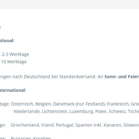
n
ational:
 2-3 Werktage
 10 Werktage
erungen nach Deutschland bei Standardversand. An
Sonn- und Feier
international:
age: Österreich, Belgien, Dänemark (nur Festland), Frankreich, Groß
e, Lichtenstein, Luxemburg, Polen, Schweiz, Tschech
ge: Griechenland, Irland, Portugal, Spanien inkl. Kanaren, Slowen
ge: Bulgarien, Kroatien,