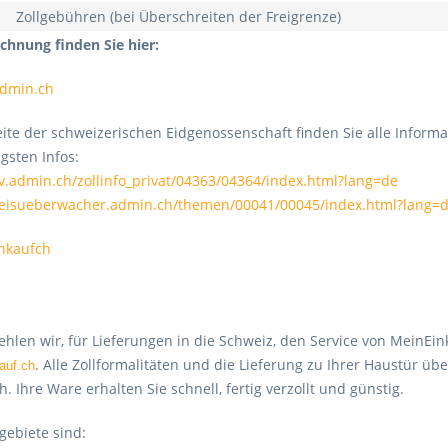
Zollgebühren (bei Überschreiten der Freigrenze)
echnung finden Sie hier:
admin.ch
ite der schweizerischen Eidgenossenschaft finden Sie alle Informa
igsten Infos:
v.admin.ch/zollinfo_privat/04363/04364/index.html?lang=de
reisueberwacher.admin.ch/themen/00041/00045/index.html?lang=
hlen wir, für Lieferungen in die Schweiz, den Service von MeinEink
. Alle Zollformalitäten und die Lieferung zu Ihrer Haustür 
auf.ch
. Ihre Ware erhalten Sie schnell, fertig verzollt und günstig.
ebiete sind: