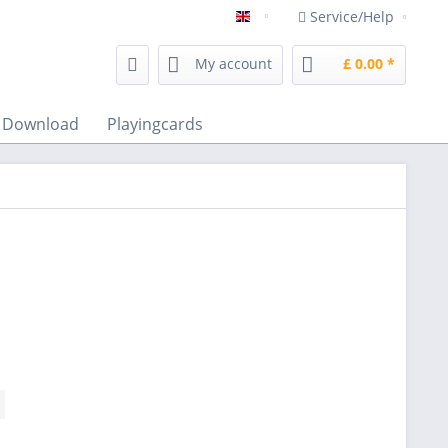
Service/Help
magicshop Frenchdrop magic 
My account
£ 0.00 *
s Download
Playingcards