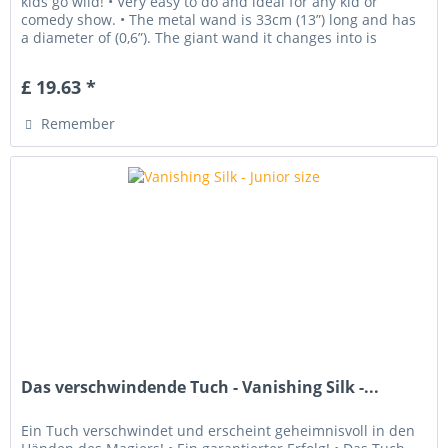
kids go wild! • Very easy to do and ideal for any kid or
comedy show. • The metal wand is 33cm (13”) long and has
a diameter of (0,6”). The giant wand it changes into is
covered...
£ 19.63 *
Remember
Das verschwindende Tuch - Vanishing Silk -...
Ein Tuch verschwindet und erscheint geheimnisvoll in den