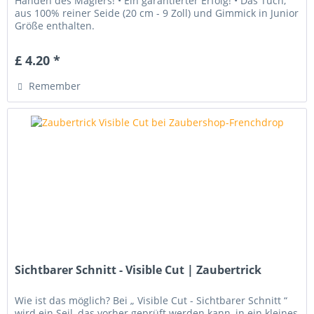
Händen des Magiers! • Ein garantierter Erfolg! • Das Tuch,
aus 100% reiner Seide (20 cm - 9 Zoll) und Gimmick in Junior
Größe enthalten.
£ 4.20 *
Remember
Sichtbarer Schnitt - Visible Cut | Zaubertrick
Wie ist das möglich? Bei „ Visible Cut - Sichtbarer Schnitt “
wird ein Seil, das vorher geprüft werden kann, in ein kleines