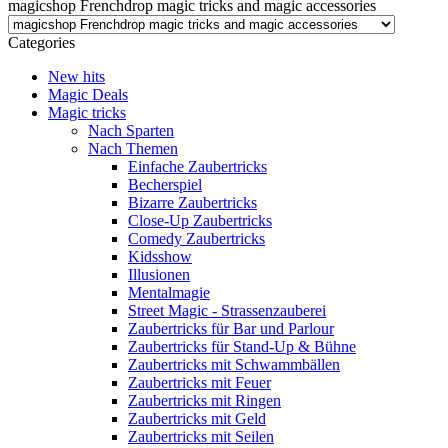
magicshop Frenchdrop magic tricks and magic accessories
Categories
New hits
Magic Deals
Magic tricks
Nach Sparten
Nach Themen
Einfache Zaubertricks
Becherspiel
Bizarre Zaubertricks
Close-Up Zaubertricks
Comedy Zaubertricks
Kidsshow
Illusionen
Mentalmagie
Street Magic - Strassenzauberei
Zaubertricks für Bar und Parlour
Zaubertricks für Stand-Up & Bühne
Zaubertricks mit Schwammbällen
Zaubertricks mit Feuer
Zaubertricks mit Ringen
Zaubertricks mit Geld
Zaubertricks mit Seilen