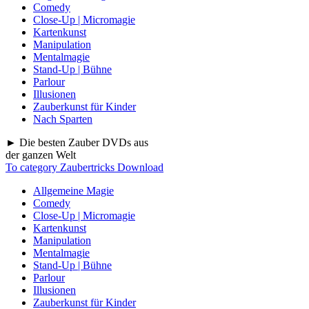
Comedy
Close-Up | Micromagie
Kartenkunst
Manipulation
Mentalmagie
Stand-Up | Bühne
Parlour
Illusionen
Zauberkunst für Kinder
Nach Sparten
► Die besten Zauber DVDs aus
der ganzen Welt
To category Zaubertricks Download
Allgemeine Magie
Comedy
Close-Up | Micromagie
Kartenkunst
Manipulation
Mentalmagie
Stand-Up | Bühne
Parlour
Illusionen
Zauberkunst für Kinder