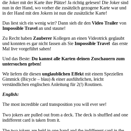
die Joker mit der Karte ihre Plätze! Ja richtig gelesen! Die Joker sind
nun in der Hand, wo vorher die zusätzlich gezogene Karte war und
in der Hand mit den Jokern ist nun die zusätzliche Karte!
Das liest sich ein wenig wirr? Dann sieh dir den
Video Trailer
von
Impossible Travel
an und staune!
Zu Recht haben
Zauberer
Kollegen an einen Videotrick geglaubt
und konnten es gar nicht fassen als Sie
Impossible Travel
das erste
Mal live vorgeführt sahen!
Und das Beste:
Du kannst alle Karten deinen Zuschauern zum
untersuchen geben!
Wir liefern dir diesen
unglaublichen Effekt
mit einem Speziellen
Gimmick (Bicycle – blau) & einer ausführlichen, leicht
verständlichen englischen Anleitung für 2(!) Routinen.
English:
The most incredible card transposition you will ever see!
Two jokers are pulled out from a deck. The deck is shuffled and one
indifferent card is taken from it.
The two jokers are held in one hand and the indifferent card in the