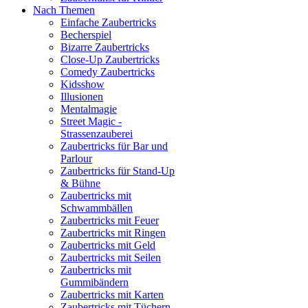
Nach Themen
Einfache Zaubertricks
Becherspiel
Bizarre Zaubertricks
Close-Up Zaubertricks
Comedy Zaubertricks
Kidsshow
Illusionen
Mentalmagie
Street Magic -
Strassenzauberei
Zaubertricks für Bar und
Parlour
Zaubertricks für Stand-Up
& Bühne
Zaubertricks mit
Schwammbällen
Zaubertricks mit Feuer
Zaubertricks mit Ringen
Zaubertricks mit Geld
Zaubertricks mit Seilen
Zaubertricks mit
Gummibändern
Zaubertricks mit Karten
Zaubertricks mit Tüchern