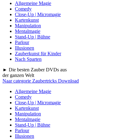
Allgemeine Magie
Comedy
Close-Up | Micromagie
Kartenkunst
Manipulation
Mentalmagie
Stand-Up | Bühne
Parlour
Illusionen
Zauberkunst für Kinder
Nach Sparten
► Die besten Zauber DVDs aus
der ganzen Welt
Naar categorie Zaubertricks Download
Allgemeine Magie
Comedy
Close-Up | Micromagie
Kartenkunst
Manipulation
Mentalmagie
Stand-Up | Bühne
Parlour
Illusionen