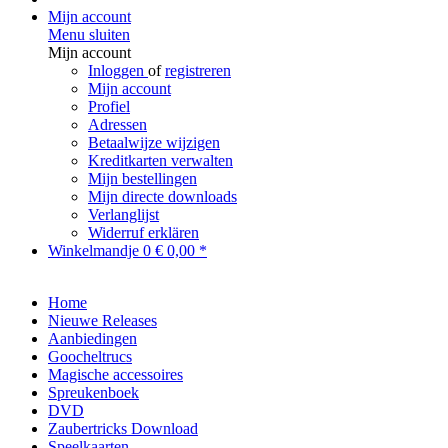
Mijn account
Menu sluiten
Mijn account
Inloggen
of
registreren
Mijn account
Profiel
Adressen
Betaalwijze wijzigen
Kreditkarten verwalten
Mijn bestellingen
Mijn directe downloads
Verlanglijst
Widerruf erklären
Winkelmandje
0
€ 0,00 *
Home
Nieuwe Releases
Aanbiedingen
Goocheltrucs
Magische accessoires
Spreukenboek
DVD
Zaubertricks Download
Speelkaarten