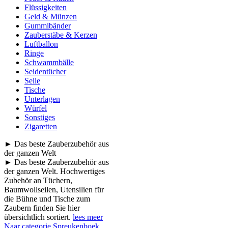
Flüssigkeiten
Geld & Münzen
Gummibänder
Zauberstäbe & Kerzen
Luftballon
Ringe
Schwammbälle
Seidentücher
Seile
Tische
Unterlagen
Würfel
Sonstiges
Zigaretten
► Das beste Zauberzubehör aus
der ganzen Welt
► Das beste Zauberzubehör aus
der ganzen Welt. Hochwertiges
Zubehör an Tüchern,
Baumwollseilen, Utensilien für
die Bühne und Tische zum
Zaubern finden Sie hier
übersichtlich sortiert.
lees meer
Naar categorie Spreukenboek