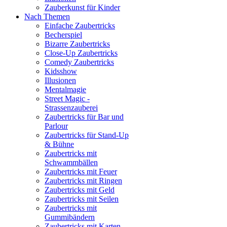
Zauberkunst für Kinder
Nach Themen
Einfache Zaubertricks
Becherspiel
Bizarre Zaubertricks
Close-Up Zaubertricks
Comedy Zaubertricks
Kidsshow
Illusionen
Mentalmagie
Street Magic -
Strassenzauberei
Zaubertricks für Bar und
Parlour
Zaubertricks für Stand-Up
& Bühne
Zaubertricks mit
Schwammbällen
Zaubertricks mit Feuer
Zaubertricks mit Ringen
Zaubertricks mit Geld
Zaubertricks mit Seilen
Zaubertricks mit
Gummibändern
Zaubertricks mit Karten