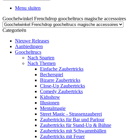
Menu sluiten
Goochelwinkel Frenchdrop goocheltrucs magische accessoires
Categorieën
Nieuwe Releases
Aanbiedingen
Goocheltrucs
Nach Sparten
Nach Themen
Einfache Zaubertricks
Becherspiel
Bizarre Zaubertricks
Close-Up Zaubertricks
Comedy Zaubertricks
Kidsshow
Illusionen
Mentalmagie
Street Magic - Strassenzauberei
Zaubertricks für Bar und Parlour
Zaubertricks für Stand-Up & Bühne
Zaubertricks mit Schwammbällen
Zaubertricks mit Feuer