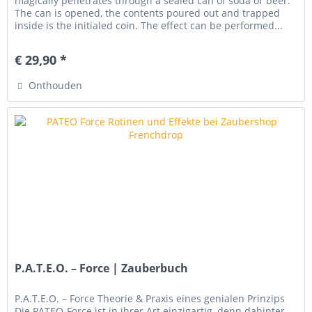
magically penetrates through a sealed can of soda or beer.
The can is opened, the contents poured out and trapped
inside is the initialed coin. The effect can be performed...
€ 29,90 *
Onthouden
P.A.T.E.O. – Force | Zauberbuch
P.A.T.E.O. – Force Theorie & Praxis eines genialen Prinzips
Die PATEO-Force ist in ihrer Art einzigartig, denn dahinter