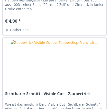
Händen des Magiers! • Ein garantierter Erfolg! • Das Tuch,
aus 100% reiner Seide (20 cm - 9 Zoll) und Gimmick in Junior
Größe enthalten.
€ 4,90 *
Onthouden
Sichtbarer Schnitt - Visible Cut | Zaubertrick
Wie ist das möglich? Bei „ Visible Cut - Sichtbarer Schnitt “
wird ein Seil, das vorher geprüft werden kann, in ein kleines