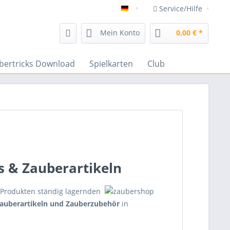
Service/Hilfe
Zaubershop Frenchdrop
Mein Konto
0,00 € *
bertricks Download
Spielkarten
Club
 & Zauberartikeln
0 Produkten ständig lagernden
Zauberartikeln und Zauberzubehör
in