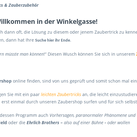
cks & Zauberzubehör
llkommen in der Winkelgasse!
h dann oft, die Lösung zu diesem oder jenem Zaubertrick zu kenne
n, dann hat Ihre
.
Suche hier ihr Ende
rn müsste man können
!“ Diesen Wusch können Sie sich in unserem
rshop
online finden, sind von uns geprüft und somit schon mal ei
en Sie mit ein paar
leichten Zaubertricks
an, die leicht einzustudie
ie erst einmal durch unseren Zaubershop surfen und für sich selbs
dessen Programm auch
Vorhersagen,
paranormaler Phänomene
und 
ield
oder die
Ehrlich Brothers –
also auf einer
Bühne
-
oder wollen