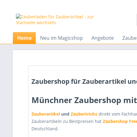
Home
Neu im Magicshop
Angebote
Zauber
Zaubershop für Zauberartikel un
Münchner Zaubershop mit 
Zauberartikel
und
Zaubertricks
direkt vom Fachha
Zauberartikeln zu Bestpreisen hat
Zaubershop Fre
Deutschland.