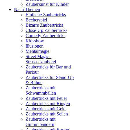
Zauberkunst für Kinder
Nach Themen
Einfache Zaubertricks
Becherspiel
Bizarre Zaubertricks
Close-Up Zaubertricks
Comedy Zaubertricks
Kidsshow
Illusionen
Mentalmagie
Street Magic -
Strassenzauberei
Zaubertricks für Bar und
Parlour
Zaubertricks für Stand-Up
& Bühne
Zaubertricks mit
Schwammbällen
Zaubertricks mit Feuer
Zaubertricks mit Ringen
Zaubertricks mit Geld
Zaubertricks mit Seilen
Zaubertricks mit
Gummibändern
Zaubertricks mit Karten