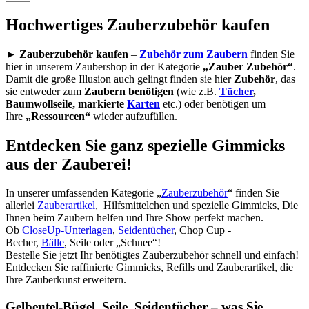
Hochwertiges Zauberzubehör kaufen
► Zauberzubehör kaufen
–
Zubehör
zum Zaubern
finden Sie
hier in unserem Zaubershop in der Kategorie
„Zauber Zubehör“
.
Damit die große Illusion auch gelingt finden sie hier
Zubehör
, das
sie entweder zum
Zaubern benötigen
(wie z.B.
Tücher
,
Baumwollseile, markierte
Karten
etc.) oder benötigen um
Ihre
„Ressourcen“
wieder aufzufüllen.
Entdecken Sie ganz spezielle Gimmicks
aus der Zauberei!
In unserer umfassenden Kategorie „
Zauberzubehör
“ finden Sie
allerlei
Zauberartikel
, Hilfsmittelchen und spezielle Gimmicks, Die
Ihnen beim Zaubern helfen und Ihre Show perfekt machen.
Ob
CloseUp-Unterlagen
,
Seidentücher
, Chop Cup -
Becher,
Bälle
, Seile oder „Schnee“!
Bestelle Sie jetzt Ihr benötigtes Zauberzubehör schnell und einfach!
Entdecken Sie raffinierte Gimmicks, Refills und Zauberartikel, die
Ihre Zauberkunst erweitern.
Gelbeutel-Bügel, Seile, Seidentücher – was Sie