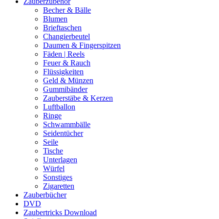
Zauberzubehör
Becher & Bälle
Blumen
Brieftaschen
Changierbeutel
Daumen & Fingerspitzen
Fäden | Reels
Feuer & Rauch
Flüssigkeiten
Geld & Münzen
Gummibänder
Zauberstäbe & Kerzen
Luftballon
Ringe
Schwammbälle
Seidentücher
Seile
Tische
Unterlagen
Würfel
Sonstiges
Zigaretten
Zauberbücher
DVD
Zaubertricks Download