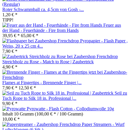
Roter Schwammball ca. 4,5cm von Gosh -...
1,20 € *
TIPP!
Feuer aus
der Hand - Feuerhände - Fire from Hands
39,95 € *
65,00 € *
Pyropapier - Flash Paper ,
Weiss, 20 x 25 cm 4...
7,90 € *
Streichholz zu Rose - Match to Rose | Zaubertrick
4,90 € *
Flames at Fingertips - Brennende Finger |...
7,90 € *
12,50 € *
Seil zu
Tuch Rope to Silk 18 in. Professional |...
9,90 € *
Pyrowatte - Flash Cotton - Collodiumwolle 10g
Inhalt
10 Gramm
(100,00 € * / 100 Gramm)
10,00 € *
Paper Streamers - Wurf
Luftschlangen (6 Stk.)