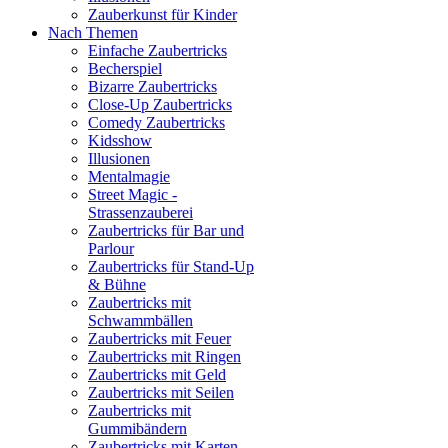
Zauberkunst für Kinder
Nach Themen
Einfache Zaubertricks
Becherspiel
Bizarre Zaubertricks
Close-Up Zaubertricks
Comedy Zaubertricks
Kidsshow
Illusionen
Mentalmagie
Street Magic -
Strassenzauberei
Zaubertricks für Bar und
Parlour
Zaubertricks für Stand-Up
& Bühne
Zaubertricks mit
Schwammbällen
Zaubertricks mit Feuer
Zaubertricks mit Ringen
Zaubertricks mit Geld
Zaubertricks mit Seilen
Zaubertricks mit
Gummibändern
Zaubertricks mit Karten