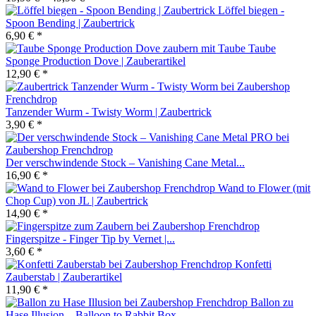
Löffel biegen -
Spoon Bending | Zaubertrick
6,90 € *
Taube
Sponge Production Dove | Zauberartikel
12,90 € *
Tanzender Wurm - Twisty Worm | Zaubertrick
3,90 € *
Der verschwindende Stock – Vanishing Cane Metal...
16,90 € *
Wand to Flower (mit
Chop Cup) von JL | Zaubertrick
14,90 € *
Fingerspitze - Finger Tip by Vernet |...
3,60 € *
Konfetti
Zauberstab | Zauberartikel
11,90 € *
Ballon zu
Hase Illusion – Balloon to Rabbit Box...