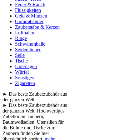
Feuer & Rauch
Flüssigkeiten
Geld & Münzen
Gummibänder
Zauberstäbe & Kerzen
Luftballon
Ringe
Schwammbälle
Seidentücher
Seile
Tische
Unterlagen
Würfel
Sonstiges
Zigaretten
► Das beste Zauberzubehör aus
der ganzen Welt
► Das beste Zauberzubehör aus
der ganzen Welt. Hochwertiges
Zubehör an Tüchern,
Baumwollseilen, Utensilien für
die Bühne und Tische zum
Zaubern finden Sie hier
übersichtlich sortiert.
mehr