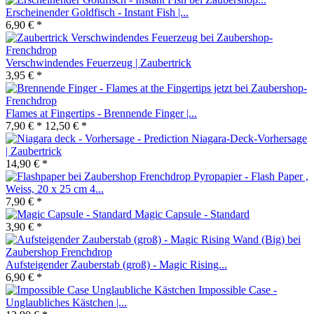
Erscheinender Goldfisch - Instant Fish |...
6,90 € *
Verschwindendes Feuerzeug | Zaubertrick
3,95 € *
Flames at Fingertips - Brennende Finger |...
7,90 € *
12,50 € *
Niagara-Deck-Vorhersage
| Zaubertrick
14,90 € *
Pyropapier - Flash Paper ,
Weiss, 20 x 25 cm 4...
7,90 € *
Magic Capsule - Standard
3,90 € *
Aufsteigender Zauberstab (groß) - Magic Rising...
6,90 € *
Impossible Case -
Unglaubliches Kästchen |...