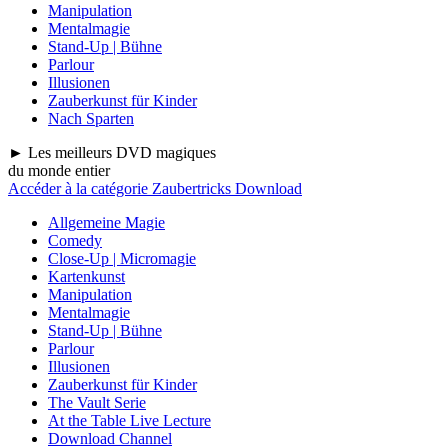
Manipulation
Mentalmagie
Stand-Up | Bühne
Parlour
Illusionen
Zauberkunst für Kinder
Nach Sparten
► Les meilleurs DVD magiques
du monde entier
Accéder à la catégorie Zaubertricks Download
Allgemeine Magie
Comedy
Close-Up | Micromagie
Kartenkunst
Manipulation
Mentalmagie
Stand-Up | Bühne
Parlour
Illusionen
Zauberkunst für Kinder
The Vault Serie
At the Table Live Lecture
Download Channel