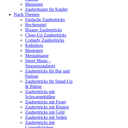
Illusionen
Zauberkunst für Kinder
Nach Themen
Einfache Zaubertricks
Becherspiel
Bizarre Zaubertricks
Close-Up Zaubertricks
Comedy Zaubertricks
Kidsshow
Illusionen
Mentalmagie
Street Magic -
Strassenzauberei
Zaubertricks für Bar und
Parlour
Zaubertricks für Stand-Up
& Bühne
Zaubertricks mit
Schwammbällen
Zaubertricks mit Feuer
Zaubertricks mit Ringen
Zaubertricks mit Geld
Zaubertricks mit Seilen
Zaubertricks mit
Gummibändern