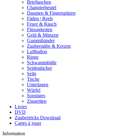
Brieftaschen
Changierbeutel
Daumen & Fingerspitzen
Fäden | Reels
Feuer & Rauch
Flüssigkeiten
Geld & Münzen
Gummibänder
Zauberstäbe & Kerzen
Luftballon
Ringe
Schwammbälle
Seidentücher
Seile
Tische
Unterlagen
Würfel
Sonstiges
Zigaretten
Livres
DVD
Zaubertricks Download
Cartes à jouer
Information