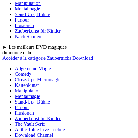
Manipulation
Mentalmagie
Stand-Up | Bühne
Parlour
Illusionen
Zauberkunst für Kinder
Nach Sparten
► Les meilleurs DVD magiques
du monde entier
Accéder à la catégorie Zaubertricks Download
Allgemeine Magie
Comedy
Close-Up | Micromagie
Kartenkunst
Manipulation
Mentalmagie
Stand-Up | Bühne
Parlour
Illusionen
Zauberkunst für Kinder
The Vault Serie
At the Table Live Lecture
Download Channel