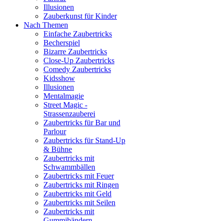
Illusionen
Zauberkunst für Kinder
Nach Themen
Einfache Zaubertricks
Becherspiel
Bizarre Zaubertricks
Close-Up Zaubertricks
Comedy Zaubertricks
Kidsshow
Illusionen
Mentalmagie
Street Magic -
Strassenzauberei
Zaubertricks für Bar und
Parlour
Zaubertricks für Stand-Up
& Bühne
Zaubertricks mit
Schwammbällen
Zaubertricks mit Feuer
Zaubertricks mit Ringen
Zaubertricks mit Geld
Zaubertricks mit Seilen
Zaubertricks mit
Gummibändern