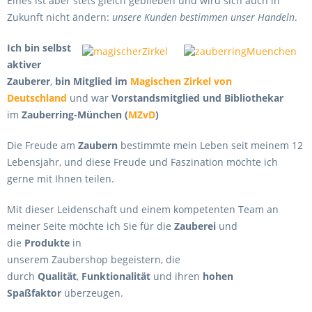
Eines ist aber stets gleich geblieben und wird sich auch in
Zukunft nicht ändern:
unsere Kunden bestimmen unser Handeln
.
Ich bin selbst
aktiver
Zauberer
,
bin Mitglied im
Magischen Zirkel von
Deutschland
und war
Vorstandsmitglied und Bibliothekar
im
Zauberring-München (
MZvD
)
Die Freude am
Zaubern
bestimmte mein Leben seit meinem 12
Lebensjahr, und diese Freude und Faszination möchte ich
gerne mit Ihnen teilen.
Mit dieser Leidenschaft und einem kompetenten Team an
meiner Seite möchte ich Sie für die
Zauberei
und
die
Produkte
in
unserem Zaubershop begeistern, die
durch
Qualität
,
Funktionalität
und ihren
hohen
Spaßfaktor
überzeugen.