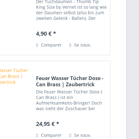
Der Tuchdaumen - Thumb Tip
King Size by Vernet ist so lang wie
der Daumen selbst (also bis zum
zweiten Gelenk - Ballen). Der
Tuchdaumen ist ideal für " Sand-
& Salz " Tricks und hat ein
4,90 € *
wesentlich größeres Volumen als
die Classic von...
Comparer
Se souv.
Feuer Wasser Tücher Dose -
Can Brass | Zaubertrick
Die Feuer Wasser Tücher Dose (
Can Brass ) ist ein
Aufmerksamkeits-Bringer! Doch
was sieht der Zuschauer bei
Feuer Wasser Tücher Dose - Can
Brass eigentlich? Der Zauberer
24,95 € *
zeigt eine Dose mit Deckel. Er
entfernt den Deckel und
Comparer
Se souv.
entzündet...