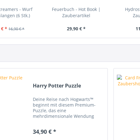
treamers - Wurf
Feuerbuch - Hot Book |
Hydrost
langen (6 Stk.)
Zauberartikel
Zau
 € *
29,90 € *
11
16,90 € *
Harry Potter Puzzle
Deine Reise nach Hogwarts™
beginnt mit diesem Premium-
Puzzle, das eine
mehrdimensionale Wendung
bietet! Das Schloss Hogwarts -
Teil für Teil Erlebe das Wunder
34,90 € *
der Zaubererwelt wie nie zuvor
mit einem bezaubernden 1.000-