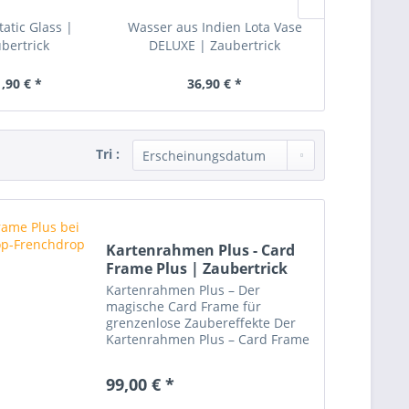
atic Glass |
Wasser aus Indien Lota Vase
Comedy Sa
bertrick
DELUXE | Zaubertrick
Zaube
,90 € *
36,90 € *
16,
Tri :
Kartenrahmen Plus - Card
Frame Plus | Zaubertrick
Kartenrahmen Plus – Der
magische Card Frame für
grenzenlose Zaubereffekte Der
Kartenrahmen Plus – Card Frame
Plus ist ein vielseitiger
Zaubertrick, der Ihrer Kreativität
99,00 € *
keine Grenzen setzt. Ob
Spielkarten, Visitenkarten, Fotos