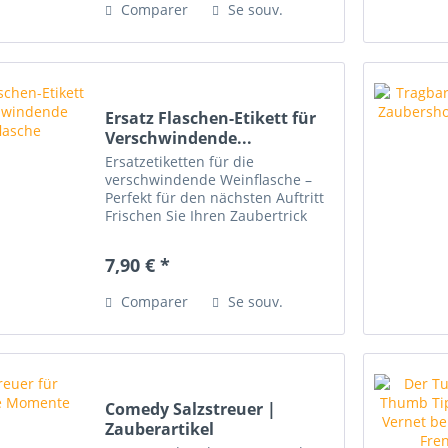
Comparer
Se souv.
Teile-Puzzle , das...
Ersatz Flaschen-Etikett für
Verschwindende...
Ersatzetiketten für die
verschwindende Weinflasche –
Perfekt für den nächsten Auftritt
Frischen Sie Ihren Zaubertrick
auf: Mit diesen 5 Sets
elektrostatischer Ersatzetiketten
7,90 € *
bleibt Ihre verschwindende
Weinflasche stets überzeugend
Comparer
Se souv.
und...
Comedy Salzstreuer |
Zauberartikel