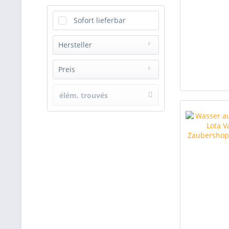
Sofort lieferbar
Hersteller
Alakazam UK
Preis
Bazar De Magia
Card-shark
élém. trouvés
de
2,50 €
à
99,00 €
DiFattaMagic by Vincenzo Di Fatta
King Magic
Magic Makers Inc.
Murphy's Magic Supplies, Inc.
Steve Fearson
Tango Magic
USPCC
Vanishing Inc.
Vernet Magic
Zaubershop Frenchdrop