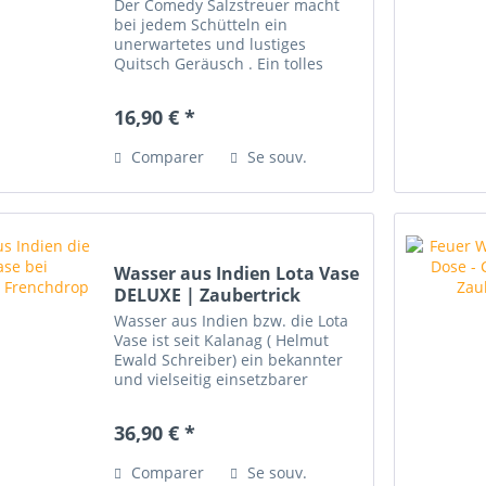
Der Comedy Salzstreuer macht
bei jedem Schütteln ein
unerwartetes und lustiges
Quitsch Geräusch . Ein tolles
Comedy-Requisit für deine
magischen Auftritte! Hier sind
16,90 € *
einige Ideen. - Verwenden Sie
ihn, um das Verschwinden einer
Comparer
Se souv.
Münze,...
Wasser aus Indien Lota Vase
DELUXE | Zaubertrick
Wasser aus Indien bzw. die Lota
Vase ist seit Kalanag ( Helmut
Ewald Schreiber) ein bekannter
und vielseitig einsetzbarer
Zaubertrick für die Bühne! Mit
Wasser aus Indien der Lota Vase
36,90 € *
haben Sie einen Running Gag im
Programm, der Ihr...
Comparer
Se souv.