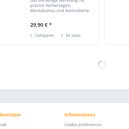
Das vielseitige Werkzeug für
präzise Vorhersagen,
Mentalismus und kontrollierte
Entscheidungen. Die Billet
Forcing Box ist ein ebenso
29,90 € *
einfaches wie geniales Hilfsmittel,
das in keinem mentalistischen...
Comparer
Se souv.
 boutique
Informations
dukt
Cookie preferences