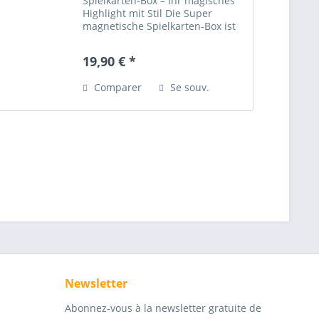
Spielkarten-Box – Ihr magisches
Highlight mit Stil Die Super
magnetische Spielkarten-Box ist
mehr als nur ein Werkzeug – sie
ist ein echtes Meisterstück, das
19,90 € *
sowohl optisch als auch
funktional begeistert. Dieses...
Comparer
Se souv.
Newsletter
Abonnez-vous à la newsletter gratuite de