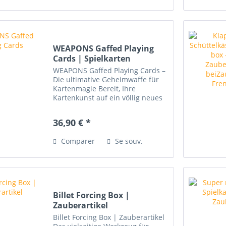
WEAPONS Gaffed Playing
Cards | Spielkarten
WEAPONS Gaffed Playing Cards –
Die ultimative Geheimwaffe für
Kartenmagie Bereit, Ihre
Kartenkunst auf ein völlig neues
Level zu heben? Das WEAPONS
Gaffed Playing Cards Deck ist
36,90 € *
mehr als nur ein Hilfsmittel – es
ist die ultimative...
Comparer
Se souv.
Billet Forcing Box |
Zauberartikel
Billet Forcing Box | Zauberartikel