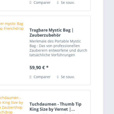
Comparer
Se souv.
oder...
Tragbare Mystic Bag |
Zauberzubehör
Merkmale des Portable Mystic
Bag : Das von professionellen
Zauberern entworfene und durch
tatsächliche Vorführungen
getestete Produkt ist tragbar und
nicht sperrig. Es kann je nach
59,90 € *
Bedarf frei
auseinandergenommen und
Comparer
Se souv.
kombiniert werden...
Tuchdaumen - Thumb Tip
King Size by Vernet |...