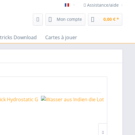
Assistance/aide
magasin de magie frenchdrop
Mon compte
0,00 € *
tricks Download
Cartes à jouer