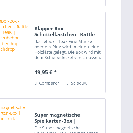
Klapper-Box -
Schüttelkästchen - Rattle
box -...
Rasselbox - Teak Eine Münze
oder ein Ring wird in eine kleine
Holzkiste gelegt. Die Box wird mit
dem Schiebedeckel verschlossen.
Die Box wird dann geschüttelt. Es
ist ein Rasselgeräusch zu hören,
19,95 € *
das die Existenz des Rings bzw.
der Münze...
Comparer
Se souv.
Super magnetische
Spielkarten-Box |
Zaubertrick
Die Super magnetische