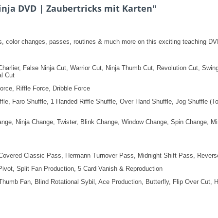
inja DVD | Zaubertricks mit Karten"
es, color changes, passes, routines & much more on this exciting teaching DVD
e Charlier, False Ninja Cut, Warrior Cut, Ninja Thumb Cut, Revolution Cut, Sw
al Cut
rce, Riffle Force, Dribble Force
ffle, Faro Shuffle, 1 Handed Riffle Shuffle, Over Hand Shuffle, Jog Shuffle (
nge, Ninja Change, Twister, Blink Change, Window Change, Spin Change, M
Covered Classic Pass, Hermann Turnover Pass, Midnight Shift Pass, Rever
ivot, Split Fan Production, 5 Card Vanish & Reproduction
humb Fan, Blind Rotational Sybil, Ace Production, Butterfly, Flip Over Cut, 