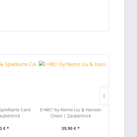
pielkarte Card
E=MC² by Nemo Liu & Hanson
IMPRESS by K
Zaubertrick
Chien | Zaubertrick
C
0 € *
39,90 € *
39