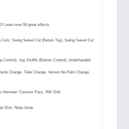
! Learn over 50 great effects.
ing Cuts, Swing Swivel Cut (Retain Top), Swing Swivel Cut
Top Control), Jog Shuffle (Bottom Control), Underhanded
iracle Change, Tebe Change, Vernon No-Palm Change,
se Hermann Turnover Pass, RW Shift
Hip Shot, Ninja Jump