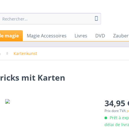
de magie
Magie Accessoires
Livres
DVD
Zauber
n
Kartenkunst
ricks mit Karten
34,95 
Prix dont TVA
p
Prêt à ex
délai de livr