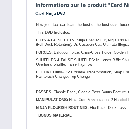
Informations sur le produit "Card N
Card Ninja DVD
Now you, too, can learn the best of the best cuts, forc
This DVD Includes:
CUTS & FALSE CUTS:
Ninja Charlier Cut, Ninja Tripl
(Full Deck Retention), Dr. Casavan Cut, Ultimate Illogic
FORCES:
Balducci Force, Criss-Cross Force, Golden Fo
SHUFFLES & FALSE SHUFFLES:
In Hands Riffle Shu
Overhand Shuffle, False Haymow
COLOR CHANGES:
Erdnase Transformation, Snap Cha
Paintbrush Change, Top Change
PASSES:
Classic Pass, Classic Pass Bonus Feature- 
MANIPULATIONS:
Ninja Card Manipulation, 2 Handed P
NINJA FLOURISH ROUTINES:
Flip Back, Deck Toss, T
+
BONUS MATERIAL