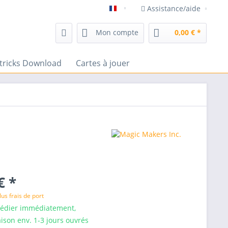
Assistance/aide
magasin de magie frenchdrop
Mon compte
0,00 € *
tricks Download
Cartes à jouer
€ *
lus frais de port
pédier immédiatement,
aison env. 1-3 jours ouvrés