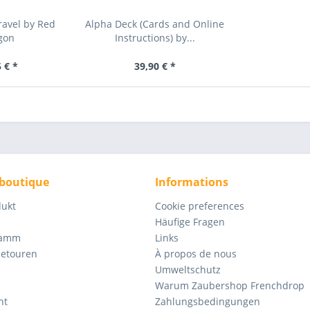
ravel by Red
Alpha Deck (Cards and Online
gon
Instructions) by...
 € *
39,90 € *
 boutique
Informations
dukt
Cookie preferences
Häufige Fragen
ramm
Links
Retouren
À propos de nous
Umweltschutz
Warum Zaubershop Frenchdrop
ht
Zahlungsbedingungen