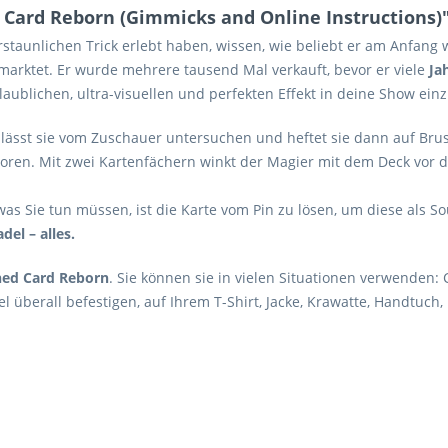
d Card Reborn (Gimmicks and Online Instructions)
erstaunlichen Trick erlebt haben, wissen, wie beliebt er am Anfan
arktet. Er wurde mehrere tausend Mal verkauft, bevor er viele
Ja
glaublichen, ultra-visuellen und perfekten Effekt in deine Show ei
 lässt sie vom Zuschauer untersuchen und heftet sie dann auf Brus
loren. Mit zwei Kartenfächern winkt der Magier mit dem Deck vor d
, was Sie tun müssen, ist die Karte vom Pin zu lösen, um diese als 
del – alles.
ned Card Reborn
. Sie können sie in vielen Situationen verwenden: 
 überall befestigen, auf Ihrem T-Shirt, Jacke, Krawatte, Handtuch,