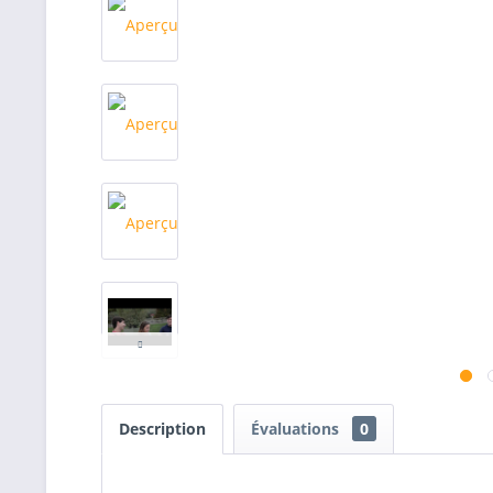
Description
Évaluations
0