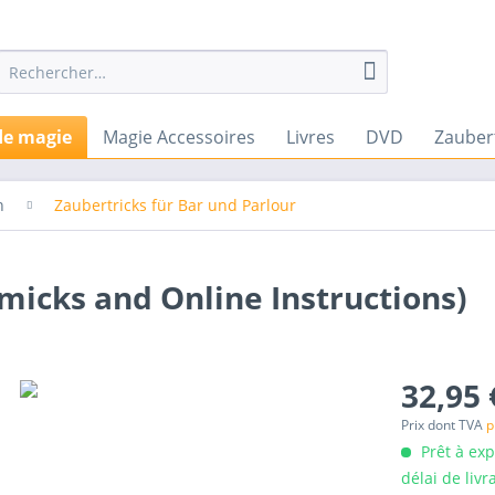
de magie
Magie Accessoires
Livres
DVD
Zauber
n
Zaubertricks für Bar und Parlour
icks and Online Instructions)
32,95 
Prix dont TVA
p
Prêt à ex
délai de livr